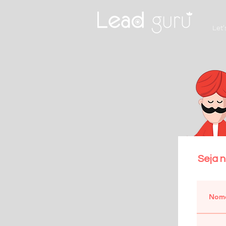
Let'
Seja 