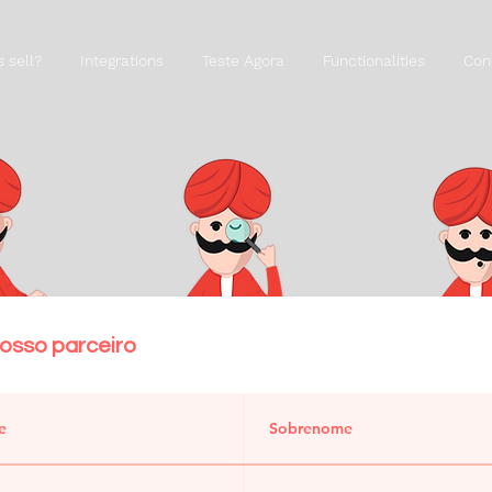
s sell?
Integrations
Teste Agora
Functionalities
Con
nosso parceiro