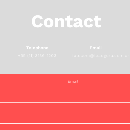
Contact
Telephone
Email
+55 (11) 3136-1203
falecom@leadguru.com.br