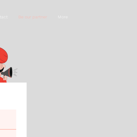
tact
Be our partner
More